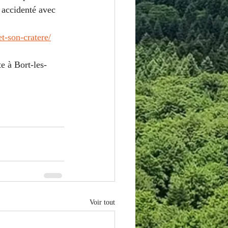
 accidenté avec 
t-son-cratere/
e à Bort-les-
Voir tout