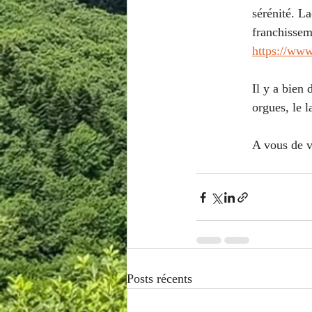
sérénité. L
franchissem
https://www
Il y a bien
orgues, le 
A vous de v
Posts récents