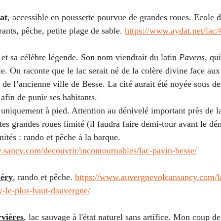
at
, accessible en poussette pourvue de grandes roues. Ecole de
rants, pêche, petite plage de sable. 
https://www.aydat.net/lac
 
et sa célèbre légende. 
Son nom viendrait du latin 
Pavens
, qui
e. On raconte que le lac serait né de la colère divine face au
de l’ancienne ville de Besse. La cité aurait été noyée sous de
afin de punir ses habitants.
 uniquement à pied. Attention au dénivelé important près de la
es grandes roues limité (il faudra faire demi-tour avant le dén
mités : rando et pêche à la barque.
.sancy.com/decouvrir/incontournables/lac-pavin-besse/
éry
, rando et pêche. 
https://www.auvergnevolcansancy.com/la
y-le-plus-haut-dauvergne/
rvières
, lac sauvage à l'état naturel sans artifice. Mon coup d