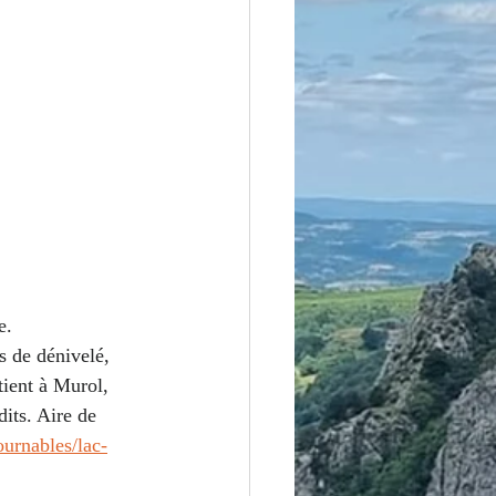
e.
s de dénivelé, 
tient à Murol, 
its. Aire de 
urnables/lac-