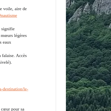
 voile, aire de 
/#nautisme
 signifie 
x mœurs légères 
s eaux 
 falaise. Accès 
ivelé).
-destination/le-
e cœur pour sa 