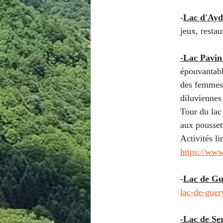
-
Lac d'Ayd
jeux, restau
-Lac Pavin
épouvantabl
des femmes 
diluviennes 
Tour du lac
aux poussett
Activités li
https://www
-
Lac de Gu
lac-de-guer
-Lac de Se