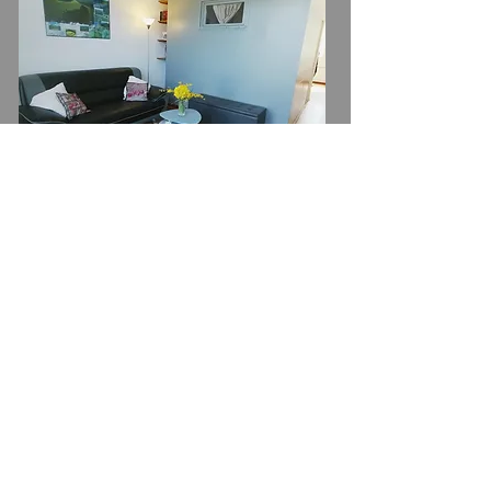
Le Pariou confort ++
pour 2 adultes + 2 enfants (de 3 ans à
17 ans)
Rdc - Accès direct au jardin
Pratique pour les tout-petits.
Tarifs : Uniquement du samedi au samedi.
du 03/07 au 17/07/27 : 519€
du 17/07 au 31/07/27 : 553€